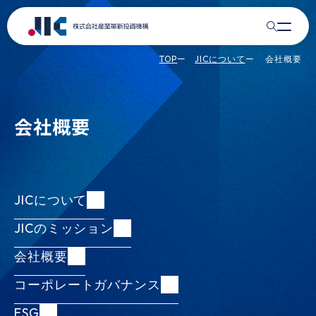
JICの投資実績
リサーチ
EN
ACCESS
TOP
JICについて
会社概要
DE&Iの推進
ニュース
会社概要
JICストーリーズ
JICについて
JICについて
JICについて
公表事項
JICのミッション
JICのミッション
公表事項
Recruit
会社概要
会社概要
事業報告 / 公開情報（JIC電子公告含む）
コーポレートガバナンス
コーポレートガバナンス
ESG
政府保証借入／政府保証債