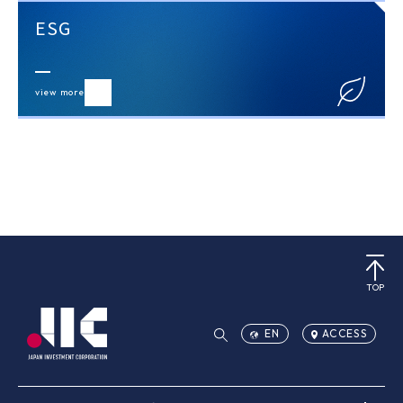
ESG
view more
TOP
EN
ACCESS