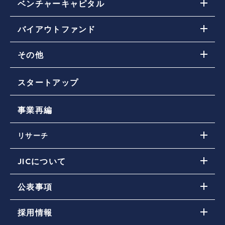
ベンチャーキャピタル
ベンチャーキャピタル(VC)投資戦略
バイアウトファンド
取り組み・投資先ファンド一覧
バイアウトファンド投資戦略
JICの投資活動（ファンドに対する投資）に関す
その他
取り組み・投資先ファンド一覧
るお問い合わせ
その他ファンド投資戦略
スタートアップ
取り組み・投資先ファンド一覧
事業再編
リサーチ
JICの投資実績
JICについて
DE&Iの推進
JICのミッション
公表事項
ニュース
会社概要
JICストーリーズ
事業報告 / 公開情報（JIC電子公告含む）
コーポレートガバナンス
採用情報
政府保証借入 / 政府保証債