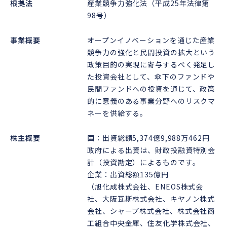
根拠法
産業競争力強化法（平成25年法律第
98号）
事業概要
オープンイノベーションを通じた産業
競争力の強化と民間投資の拡大という
政策目的の実現に寄与するべく発足し
た投資会社として、傘下のファンドや
民間ファンドへの投資を通じて、政策
的に意義のある事業分野へのリスクマ
ネーを供給する。
株主概要
国：出資総額5,374億9,988万462円
政府による出資は、財政投融資特別会
計（投資勘定）によるものです。
企業：出資総額135億円
（旭化成株式会社、ENEOS株式会
社、大阪瓦斯株式会社、キヤノン株式
会社、シャープ株式会社、株式会社商
工組合中央金庫、住友化学株式会社、