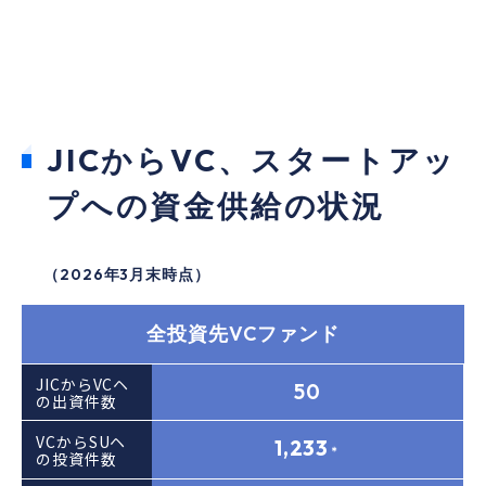
初号
⑨セカンダリー
④産学連携
④産学連携
2号
⑦シード・プレシード
⑩Go Global
①ディープテック
2号
5号
③グロース
Growth6/Venture6号
海外
⑧クライメートテック
4号
③グロース
①ディープテック
⑩Go Global
JICからVC、スタートアッ
9号
海外
1号
④産学連携
初号
①ディープテック
⑦シード・プレシード
プへの資金供給の状況
初号
⑩Go Global
⑨セカンダリー
⑪エンゲージメント
19/19VGE号
海外
2号
3号
③グロース
①ディープテック
（2026年3月末時点）
初号
⑦シード・プレシード
⑥オープンイノベーション
②ライフサイエンス
⑩Go Global
②ライフサイエンス
3号
全投資先VCファンド
2号
⑥オープンイノベーション
①ディープテック
⑦シード・プレシード
①ディープテック
⑥オープンイノベーション
JICからVCヘ
3号
リアップ
50
④産学連携
の出資件数
⑦シード・プレシード
②ライフサイエンス
2号
18/18VGE号
海外
VCからSUヘ
⑥オープンイノベーション
1,233
＊
③グロース
の投資件数
③グロース
2号
⑦シード・プレシード