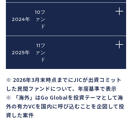
①ディープテック
2号
⑥オープンイノベーション
④産学連携
Apricot
⑦シード・プレシード
Venture
10フ
⑦シード・プレシード
5号
海外
Fund
2024年
ァン
3号
⑥オープンイノベーション
ド
7/7S号
⑩Go Global
⑥オープンイノベーション
⑦シード・プレシード
①ディープテック
3号
リアップ
③グロース
初号
①ディープテック
11フ
3号
⑩Go Global
リアップ
④産学連携
①ディープテック
2025年
ァン
5号
リアップ
①ディープテック
GREEN
⑦シード・プレシード
⑦シード・プレシード
ド
⑥オープンイノベーション
①ディープテック
⑧クライメートテック
初号
⑦シード・プレシード
5号(Cayman)
3号
⑨セカンダリー
2号
リアップ
⑥オープンイノベーション
③グロース
※ 2026年3月末時点までにJICが出資コミット
3号
⑩Go Global
⑥オープンイノベーション
②ライフサイエンス
3号
⑦シード・プレシード
した民間ファンドについて、年度基準で表示
⑩Go Global
⑥オープンイノベーション
BOV II号(Class A)
海外
①ディープテック
※ 「海外」はGo Globalを投資テーマとして海
初号
PE
4/Annex3号
④産学連携
⑩Go Global
4号
外の有力VCを国内に呼び込むことを企図して投
⑤カーブアウト・ロールアップ
①ディープテック
初号
⑥オープンイノベーション
資した案件
③グロース
2号 (グロースシリーズ)
⑦シード・プレシード
②ライフサイエンス
2号
初号
⑥オープンイノベーション
2号
①ディープテック
①ディープテック