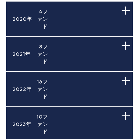
4フ
2020年
ァン
ド
8フ
2号
2021年
ァン
①ディープテック
ド
②ライフサイエンス
④産学連携
⑦シード・プレシード
初号
16フ
3号
2022年
ァン
②ライフサイエンス
①ディープテック
⑥オープンイノベーション
ド
④産学連携
⑦シード・プレシード
4号
初号
PE
①ディープテック
10フ
2号
④産学連携
⑦シード・プレシード
2023年
ァン
①ディープテック
2号
ド
⑥オープンイノベーション
3号