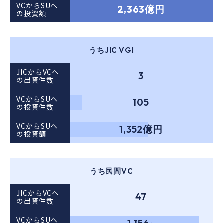
VCからSUヘ
⑩Go Global
2,363億円
③グロース
6号
PE
の投資額
初号
⑫バイアウト
②ライフサイエンス
うちJIC VGI
4号
PE
⑫バイアウト
JICからVCヘ
3
の出資件数
8号
海外
VCからSUヘ
105
の投資件数
③グロース
⑩Go Global
VCからSUヘ
1,352億円
の投資額
うち民間VC
JICからVCヘ
47
の出資件数
VCからSUヘ
1,156