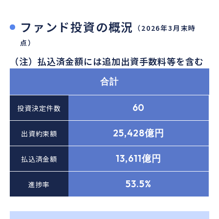
ESG
ファンド投資の概況
（2026年3月末時
点）
（注）払込済金額には追加出資手数料等を含む
合計
60
投資決定件数
25,428億円
出資約束額
13,611億円
払込済金額
53.5%
進捗率