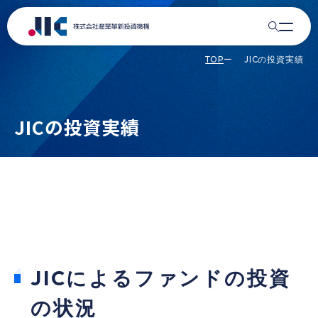
JICの投資実績
リサーチ
EN
ACCESS
TOP
JICの投資実績
DE&Iの推進
ニュース
JICの投資実績
JICストーリーズ
JICについて
JICについて
公表事項
JICのミッション
公表事項
Recruit
JICによるファンドの投資
会社概要
事業報告 / 公開情報（JIC電子公告含む）
の状況
コーポレートガバナンス
政府保証借入／政府保証債