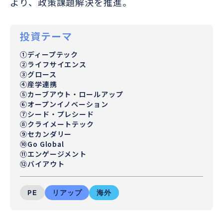
より、政策課題解決を推進。
投資テーマ
①ディープテック
②ライフサイエンス
③グロース
④産学連携
⑤カーブアウト・ロールアップ
⑥オープンイノベーション
⑦シード・プレシード
⑧クライメートテック
⑨セカンダリー
⑩Go Global
⑪エンゲージメント
⑫バイアウト
PE
リアップ
海外