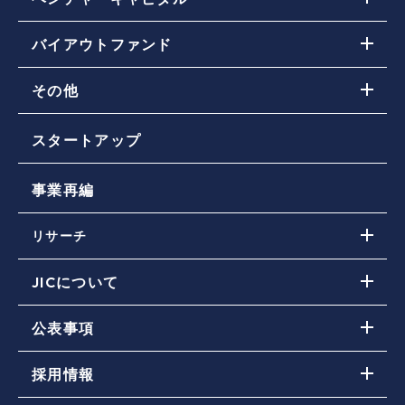
ベンチャーキャピタル(VC)投資戦略
バイアウトファンド
取り組み・投資先ファンド一覧
バイアウトファンド投資戦略
JICの投資活動（ファンドに対する投資）に関す
その他
取り組み・投資先ファンド一覧
るお問い合わせ
その他ファンド投資戦略
スタートアップ
取り組み・投資先ファンド一覧
事業再編
リサーチ
JICの投資実績
JICについて
DE&Iの推進
JICのミッション
公表事項
ニュース
会社概要
JICストーリーズ
事業報告 / 公開情報（JIC電子公告含む）
コーポレートガバナンス
採用情報
政府保証借入 / 政府保証債
ESG