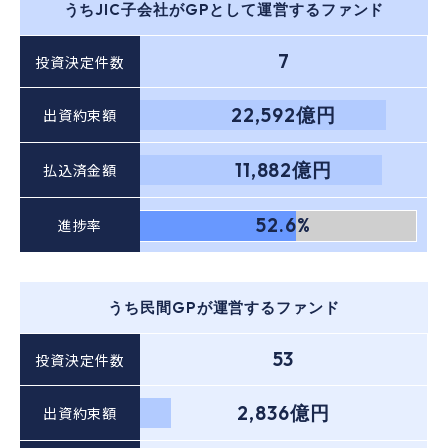
うちJIC子会社がGPとして運営するファンド
7
投資決定件数
22,592億円
出資約束額
11,882億円
払込済金額
52.6%
進捗率
うち民間GPが運営するファンド
53
投資決定件数
2,836億円
出資約束額