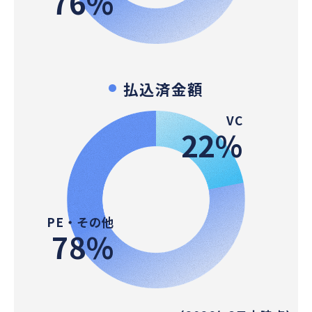
76%
払込済金額
VC
22%
PE・その他
78%