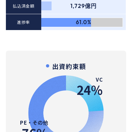
1,729億円
払込済金額
61.0%
進捗率
出資約束額
VC
24%
PE・その他