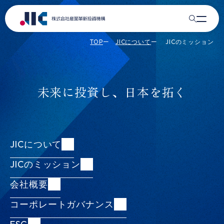
JICの投資実績
リサーチ
EN
ACCESS
TOP
JICについて
JICのミッション
DE&Iの推進
ニュース
未来に投資し、日本を拓く
JICストーリーズ
JICについて
JICについて
JICについて
公表事項
JICのミッション
JICのミッション
公表事項
Recruit
会社概要
会社概要
事業報告 / 公開情報（JIC電子公告含む）
コーポレートガバナンス
コーポレートガバナンス
政府保証借入／政府保証債