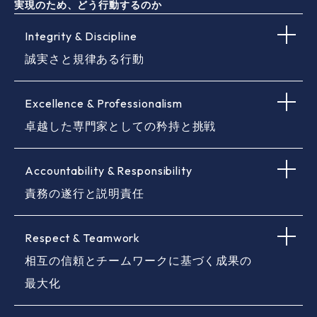
実現のため、どう行動するのか
Integrity & Discipline
誠実さと規律ある行動
私たちは、政策課題・社会課題の解決に貢
Excellence & Professionalism
献する投資機関として、公共的使命を担っ
ていることを自覚し、全ての企業活動にお
卓越した専門家としての矜持と挑戦
いて、高い自己規律を持って、公正かつ誠
実な姿勢で臨みます。
私たちは、プロフェッショナルとしての誇
Accountability & Responsibility
りを持ち、高い専門性と経験を活かして業
務にあたり、ミッションの達成に挑戦しま
責務の遂行と説明責任
す。
私たちは、一人ひとりが自身と組織の役割
Respect & Teamwork
を理解し、行動や結果に責任を持って企業
活動を行います。
相互の信頼とチームワークに基づく成果の
最大化
私たちは、ミッションの達成に向けて、互