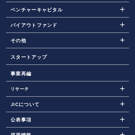
ベンチャーキャピタル
ベンチャーキャピタル(VC)投資戦略
バイアウトファンド
取り組み・投資先ファンド一覧
バイアウトファンド投資戦略
JICの投資活動（ファンドに対する投資）に関す
その他
取り組み・投資先ファンド一覧
るお問い合わせ
その他ファンド投資戦略
スタートアップ
取り組み・投資先ファンド一覧
事業再編
リサーチ
JICの投資実績
JICについて
DE&Iの推進
JICのミッション
公表事項
ニュース
会社概要
JICストーリーズ
事業報告 / 公開情報（JIC電子公告含む）
コーポレートガバナンス
採用情報