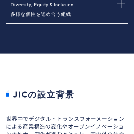
Diversity, Equity & Inclusion
いを尊重し、知識やアイデアを結集し、チ
ームとして力を発揮します。
多様な個性を認め合う組織
私たちは、互いの違いを認め合い、誰もが
活躍できるよう公平な機会や場を提供し、
多様な価値観や才能を活かしながら、新た
な価値を創造します。
JICの設立背景
世界中でデジタル・トランスフォーメーション
による産業構造の変化やオープンイノベーショ
ンの拡大・深化が進むとともに、国内外の社会