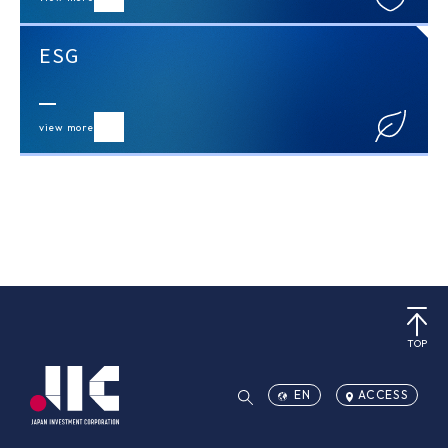
ESG
view more
TOP
EN
ACCESS